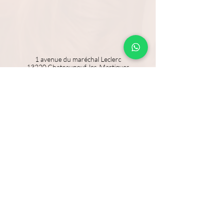
1 avenue du maréchal Leclerc
13220 Chateauneuf-les-Martigues
3 rue lacedemone
13006 marseille